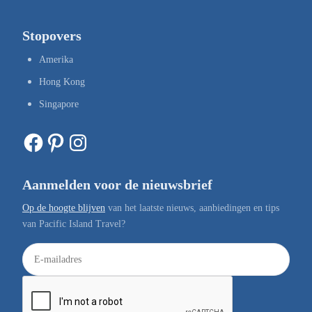
Stopovers
Amerika
Hong Kong
Singapore
Facebook
Pinterest
Instagram
Aanmelden voor de nieuwsbrief
Op de hoogte blijven
van het laatste nieuws, aanbiedingen en tips
van Pacific Island Travel?
E
-
m
a