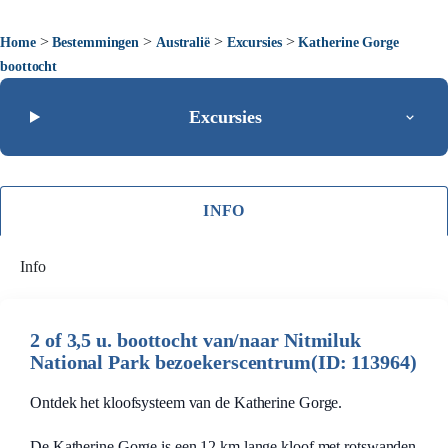
>
>
>
>
Home
Bestemmingen
Australië
Excursies
Katherine Gorge
boottocht
Excursies
INFO
Info
2 of 3,5 u. boottocht van/naar Nitmiluk
National Park bezoekerscentrum(ID: 113964)
Ontdek het kloofsysteem van de Katherine Gorge.
De Katherine Gorge is een 12 km lange kloof met rotswanden