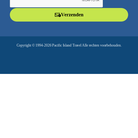
i
l
Verzenden
a
d
r
e
Copyright © 1994-2026 Pacific Island Travel Alle rechten voorbehouden.
s