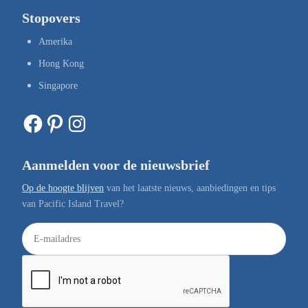
Stopovers
Amerika
Hong Kong
Singapore
Facebook
Pinterest
Instagram
Aanmelden voor de nieuwsbrief
Op de hoogte blijven
van het laatste nieuws, aanbiedingen en tips
van Pacific Island Travel?
E
-
m
a
i