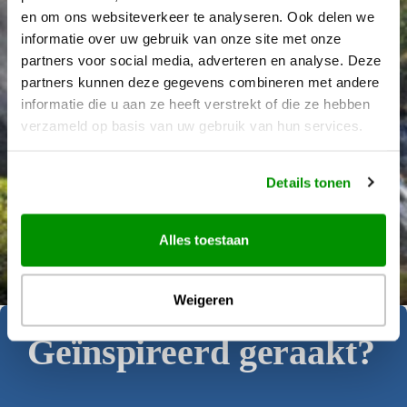
en om ons websiteverkeer te analyseren. Ook delen we
informatie over uw gebruik van onze site met onze
partners voor social media, adverteren en analyse. Deze
partners kunnen deze gegevens combineren met andere
informatie die u aan ze heeft verstrekt of die ze hebben
verzameld op basis van uw gebruik van hun services.
Details tonen
Alles toestaan
Déanne Wetzels
Weigeren
Geïnspireerd geraakt?