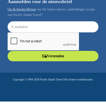
Aanmelden voor de nieuwsbrief
Op de hoogte blijven
van het laatste nieuws, aanbiedingen en tips
van Pacific Island Travel?
E
-
m
a
i
l
Verzenden
a
d
r
e
Copyright © 1994-2026 Pacific Island Travel Alle rechten voorbehouden.
s