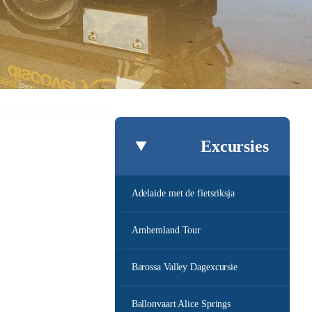
Excursies
Adelaide met de fietsriksja
Arnhemland Tour
Barossa Valley Dagexcursie
Ballonvaart Alice Springs