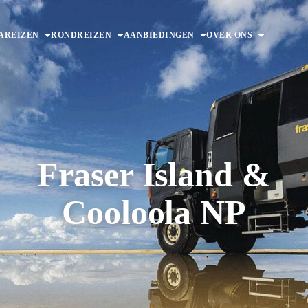
AREIZEN
RONDREIZEN
AANBIEDINGEN
OVER ONS
Fraser Island &
Cooloola NP