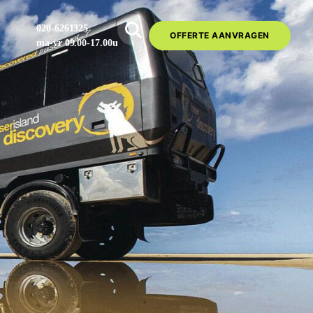
020-6261325
OFFERTE AANVRAGEN
ma-vr 09.00-17.00u