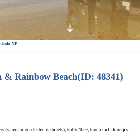
oloola NP
a & Rainbow Beach(ID: 48341)
s (van/naar geselecteerde hotels), koffie/thee, lunch incl. drankjes.