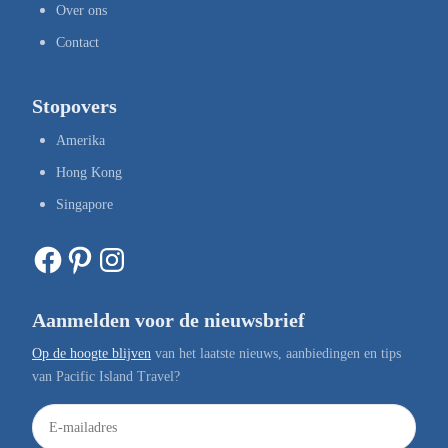
Over ons
Contact
Stopovers
Amerika
Hong Kong
Singapore
Facebook
Pinterest
Instagram
Aanmelden voor de nieuwsbrief
Op de hoogte blijven
van het laatste nieuws, aanbiedingen en tips
van Pacific Island Travel?
E
-