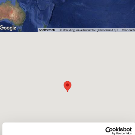
Sneltoetsen
De afbeelding kan auteursrechtelijk beschermd zijn
Voorwaard