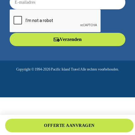
-
m
a
i
l
Verzenden
a
d
r
e
Copyright © 1994-2026 Pacific Island Travel Alle rechten voorbehouden.
s
OFFERTE AANVRAGEN