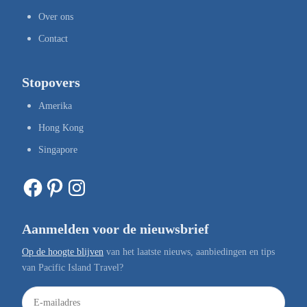
Over ons
Contact
Stopovers
Amerika
Hong Kong
Singapore
Facebook
Pinterest
Instagram
Aanmelden voor de nieuwsbrief
Op de hoogte blijven
van het laatste nieuws, aanbiedingen en tips
van Pacific Island Travel?
E