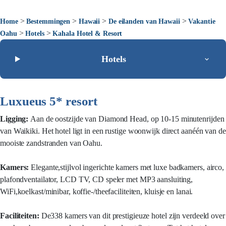
>
>
>
>
Home
Bestemmingen
Hawaii
De eilanden van Hawaii
Vakantie
>
>
Oahu
Hotels
Kahala Hotel & Resort
Hotels
Luxueus 5* resort
Ligging:
Aan de oostzijde van Diamond Head, op 10-15 minutenrijden
van Waikiki. Het hotel ligt in een rustige woonwijk direct aanéén van de
mooiste zandstranden van Oahu.
Kamers:
Elegante,stijlvol ingerichte kamers met luxe badkamers, airco,
plafondventailator, LCD TV, CD speler met MP3 aansluiting,
WiFi,koelkast/minibar, koffie-/theefaciliteiten, kluisje en lanai.
Faciliteiten:
De338 kamers van dit prestigieuze hotel zijn verdeeld over