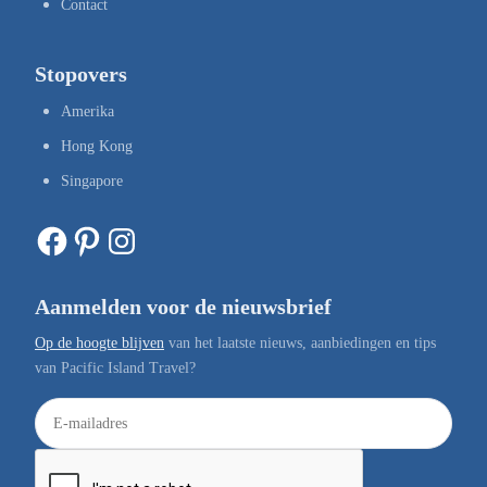
Contact
Stopovers
Amerika
Hong Kong
Singapore
Facebook
Pinterest
Instagram
Aanmelden voor de nieuwsbrief
Op de hoogte blijven
van het laatste nieuws, aanbiedingen en tips
van Pacific Island Travel?
E
-
m