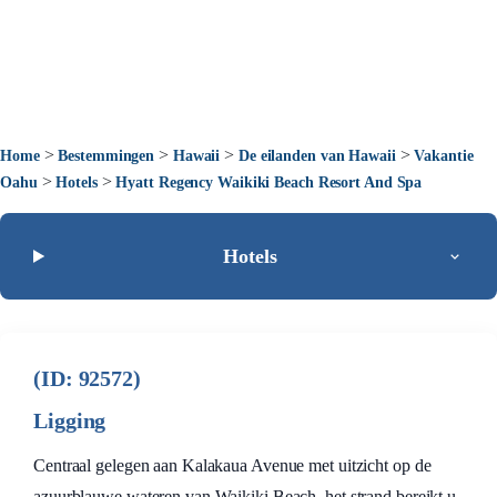
>
>
>
>
Home
Bestemmingen
Hawaii
De eilanden van Hawaii
Vakantie
>
>
Oahu
Hotels
Hyatt Regency Waikiki Beach Resort And Spa
Hotels
(ID: 92572)
Ligging
Centraal gelegen aan Kalakaua Avenue met uitzicht op de
azuurblauwe wateren van Waikiki Beach, het strand bereikt u