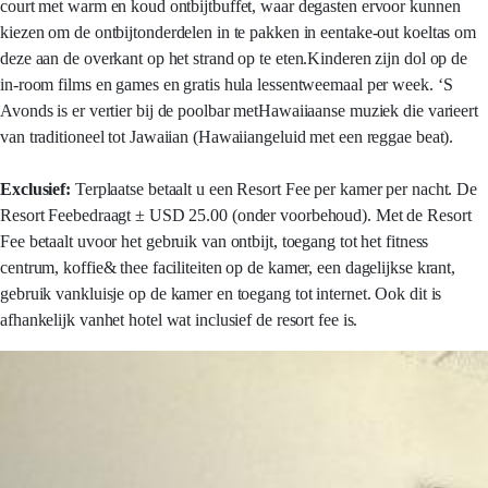
court met warm en koud ontbijtbuffet, waar degasten ervoor kunnen
kiezen om de ontbijtonderdelen in te pakken in eentake-out koeltas om
deze aan de overkant op het strand op te eten.Kinderen zijn dol op de
in-room films en games en gratis hula lessentweemaal per week. ‘S
Avonds is er vertier bij de poolbar metHawaiiaanse muziek die varieert
van traditioneel tot Jawaiian (Hawaiiangeluid met een reggae beat).
Exclusief:
Terplaatse betaalt u een Resort Fee per kamer per nacht. De
Resort Feebedraagt ± USD 25.00 (onder voorbehoud). Met de Resort
Fee betaalt uvoor het gebruik van ontbijt, toegang tot het fitness
centrum, koffie& thee faciliteiten op de kamer, een dagelijkse krant,
gebruik vankluisje op de kamer en toegang tot internet. Ook dit is
afhankelijk vanhet hotel wat inclusief de resort fee is.