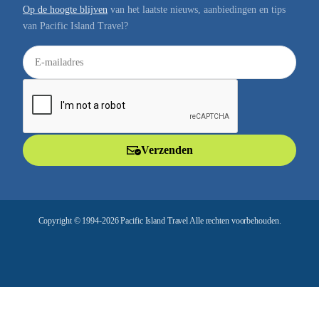
Op de hoogte blijven
van het laatste nieuws, aanbiedingen en tips
van Pacific Island Travel?
E
-
m
a
i
l
Verzenden
a
d
r
e
Copyright © 1994-2026 Pacific Island Travel Alle rechten voorbehouden.
s