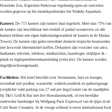
Honolulu Zoo, Kapiolani Park(waar regelmatig open-air concerten
worden gegeven op het muziekpodium)en het Waikiki Aquarium.
Kamers:
De 715 kamers zijn ruimen fraai ingericht. Meer dan 75% van
de kamers zijn beschikbaar met eenfull of partial oceaanview en alle
kamers hebben een eigen balkon(uitgezonderd de kamers in de Mauka
Tower). De kamers zijn gedecoreerdmet donkere tropische houtsoorten
met lava-rode bloemmotief stoffen. Dekamers zijn voorzien van airco,
badkamer, televisie, telefoon, minibar,kluis, haardroger, strijkijzer & -
plank en highspeedinternetaansluiting (extra fee). De kamers worden
dagelijksschoongemaakt.
Faciliteiten:
Het hotel beschikt over 3restaurants, bars en lounges,
zwembad met poolbar, wasserette, winkels,tourdesk en parkeergarage
(verplichte valet parking van 27 usd per dag).Geniet van de maaltijden
bij Tiki’s Grill & Bar met live Hawaiianmuziek, of een heerlijke
oudewetse hamburger bij Wolfgang Puck Express,of van de ijsjes in de
Cold Stone Creamery. In de vroege ochtend is ereen internationaal food