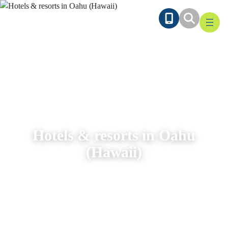
Ga
naar
de
inhoud
Hotels & resorts in Oahu
(Hawaii)