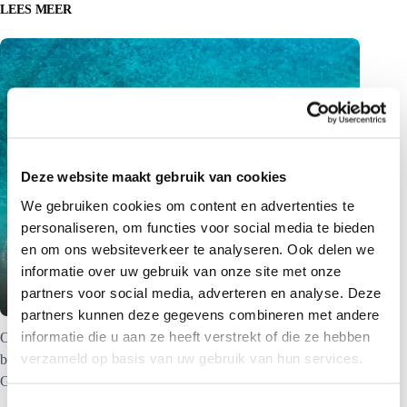
LEES MEER
Deze website maakt gebruik van cookies
We gebruiken cookies om content en advertenties te
personaliseren, om functies voor social media te bieden
en om ons websiteverkeer te analyseren. Ook delen we
Hotel Hawaii Oahu – Outrigger Reef
informatie over uw gebruik van onze site met onze
On The Beach
partners voor social media, adverteren en analyse. Deze
partners kunnen deze gegevens combineren met andere
informatie die u aan ze heeft verstrekt of die ze hebben
Op zoek naar een hotel op Hawaii? Bij Pacific Island Travel
verzameld op basis van uw gebruik van hun services.
boekt u voordelig het Outrigger Reef Waikiki Beach op Oahu.
Ga snel naar onze website!