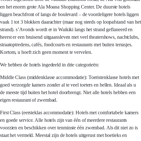
en het enorm grote Ala Moana Shopping Center. De duurste hotels
liggen beachfront of langs de boulevard – de voordeligere hotels liggen
vaak 1 tot 3 blokken daarachter (maar nog steeds op loopafstand van het
strand). s’Avonds wordt er in Waikiki langs het strand geflaneerd en
heerst er een bruisend uitgaansleven met veel theatershows, nachtclubs,
straatoptredens, cafés, foodcourts en restaurants met buiten terrasjes.
Kortom, u hoeft zich geen moment te vervelen.
We hebben de hotels ingedeeld in drie categorieën:
Middle Class (middenklasse accommodatie): Toeristenklasse hotels met
goed verzorgde kamers zonder al te veel toeters en bellen. Ideaal als u
de meeste tijd buiten het hotel doorbrengt. Niet alle hotels hebben een
eigen restaurant of zwembad.
First Class (eersteklas accommodatie): Hotels met comfortabele kamers
en goede service. Alle hotels zijn van één of meerdere restaurants
voorzien en beschikken over tenminste één zwembad. Als dit niet zo is
staat het vermeld. Meestal zijn de hotels uitgerust met boetieks en