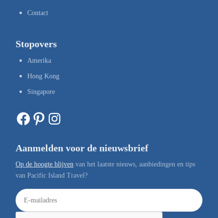
Contact
Stopovers
Amerika
Hong Kong
Singapore
Facebook
Pinterest
Instagram
Aanmelden voor de nieuwsbrief
Op de hoogte blijven
van het laatste nieuws, aanbiedingen en tips
van Pacific Island Travel?
E
-
m