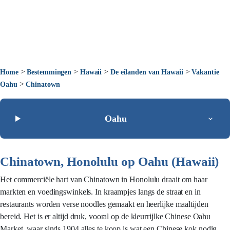
>
>
>
>
Home
Bestemmingen
Hawaii
De eilanden van Hawaii
Vakantie
>
Oahu
Chinatown
Oahu
Chinatown, Honolulu op Oahu (Hawaii)
Het commerciële hart van Chinatown in Honolulu draait om haar
markten en voedingswinkels. In kraampjes langs de straat en in
restaurants worden verse noodles gemaakt en heerlijke maaltijden
bereid. Het is er altijd druk, vooral op de kleurrijlke Chinese Oahu
Market, waar sinds 1904 alles te koop is wat een Chinese kok nodig