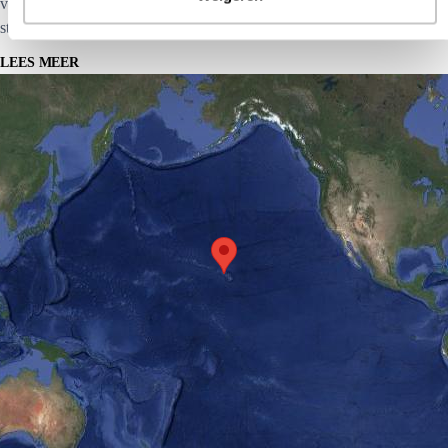
voeten, de helling af om met oorverdovend geweld de zee in te
storten. Op dit…
LEES MEER