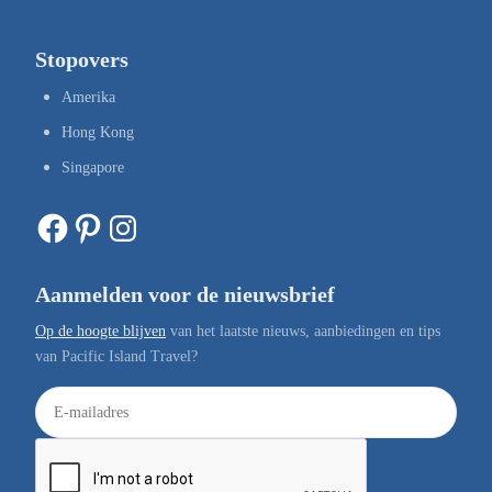
Stopovers
Amerika
Hong Kong
Singapore
Facebook
Pinterest
Instagram
Aanmelden voor de nieuwsbrief
Op de hoogte blijven
van het laatste nieuws, aanbiedingen en tips
van Pacific Island Travel?
E
-
m
a