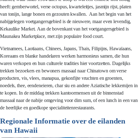
heeft: gemberwortel, verse octopus, kwarteleitjes, jasmijn rijst, platen
van tonijn, lange bonen en gezouten kwallen. Aan het begin van het
nabijgelegen voetgangersgebied is de nieuwere, maar even levendig,
Kekaulike Market. Aan de bovenkant van het voetgangersgebied is
Maunakea Marketplace, met zijn populaire food court.
Vietnamees, Laotiaans, Chinees, Japans, Thais, Filipijns, Hawaïaans,
Koreaans en blanke handelaren werken harmonieus samen, die hun
waren verkopen en hun culturele tradities hier voortzetten. Dagelijks
trekken bezoekers en bewoners massaal naar Chinatown om verse
producten, vis, vlees, manapua, gekonfijte vruchten en groenten,
noedels, thee, eendeneieren, char siu en andere Aziatische lekkernijen in
te kopen. In de middag trekken kantoormensen uit de binnenstad
massaal naar de nabije omgeving voor dim sum, of een lunch in een van
de heerlijke en goedkope specialiteitenrestaurants.
Regionale Informatie over de eilanden
van Hawaii