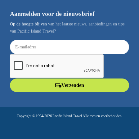
Aanmelden voor de nieuwsbrief
Op de hoogte blijven
van het laatste nieuws, aanbiedingen en tips
van Pacific Island Travel?
E
-
m
a
i
l
Verzenden
a
d
r
e
Copyright © 1994-2026 Pacific Island Travel Alle rechten voorbehouden.
s