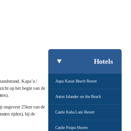
Hotels
 zandstrand. Kapa’a /
Aqua Kauai Beach Resort
zicht op het begin van de
ten).
Aston Islander on the Beach
ligt ongeveer 25km van de
Castle Kaha Lani Resort
ten rijden), bij de
Castle Poipu Shores