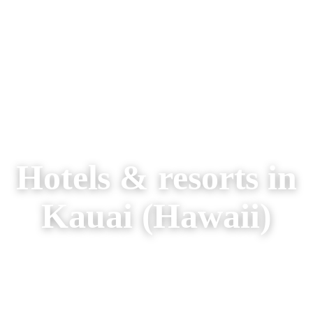
AREIZEN
RONDREIZEN
AANBIEDINGEN
OVER ONS
Hotels & resorts in
Kauai (Hawaii)