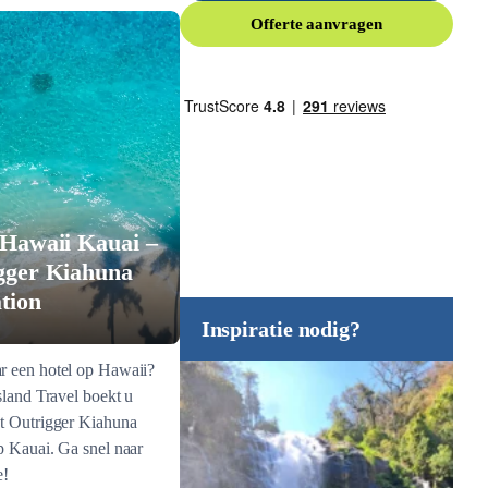
Offerte aanvragen
 Hawaii Kauai –
gger Kiahuna
tion
Inspiratie nodig?
r een hotel op Hawaii?
Island Travel boekt u
et Outrigger Kiahuna
p Kauai. Ga snel naar
e!