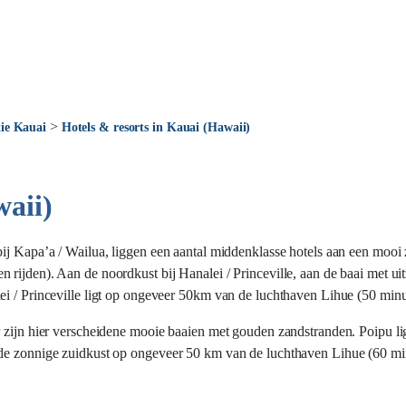
>
ie Kauai
Hotels & resorts in Kauai (Hawaii)
waii)
bij Kapa’a / Wailua, liggen een aantal middenklasse hotels aan een mooi
rijden). Aan de noordkust bij Hanalei / Princeville, aan de baai met uit
ei / Princeville ligt op ongeveer 50km van de luchthaven Lihue (50 minu
Er zijn hier verscheidene mooie baaien met gouden zandstranden. Poipu 
de zonnige zuidkust op ongeveer 50 km van de luchthaven Lihue (60 minu