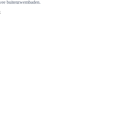
wee buitenzwembaden.
R