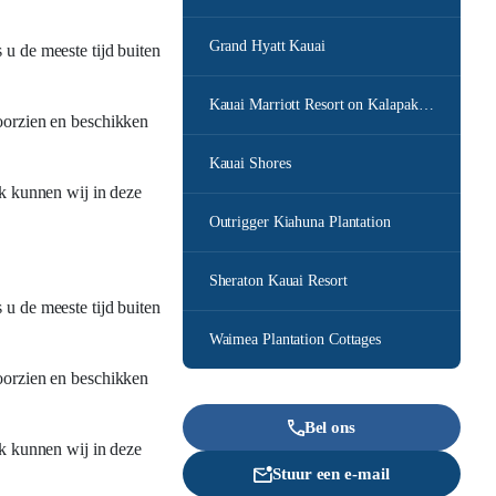
Grand Hyatt Kauai
 u de meeste tijd buiten
Kauai Marriott Resort on Kalapaki Beach
voorzien en beschikken
Kauai Shores
jk kunnen wij in deze
Outrigger Kiahuna Plantation
Sheraton Kauai Resort
 u de meeste tijd buiten
Waimea Plantation Cottages
voorzien en beschikken
Bel ons
jk kunnen wij in deze
Stuur een e-mail