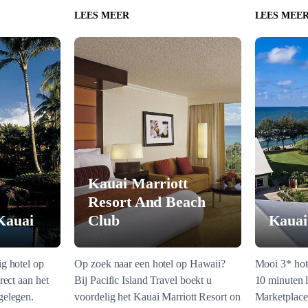
LEES MEER
LEES MEE
Kauai Marriott
Resort And Beach
Kauai
Club
Kauai
g hotel op
Op zoek naar een hotel op Hawaii?
Mooi 3* hote
rect aan het
Bij Pacific Island Travel boekt u
10 minuten 
gelegen.
voordelig het Kauai Marriott Resort on
Marketplace