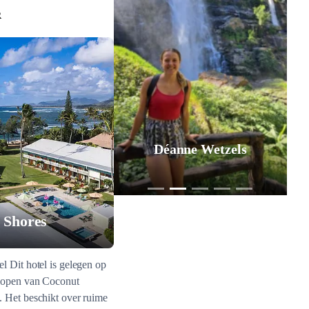
R
Déanne Wetzels
 Shores
l Dit hotel is gelegen op
lopen van Coconut
. Het beschikt over ruime