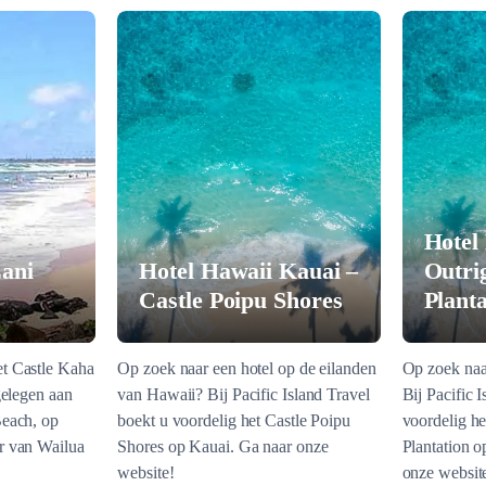
Hotel
ani
Hotel Hawaii Kauai –
Outri
Castle Poipu Shores
Planta
t Castle Kaha
Op zoek naar een hotel op de eilanden
Op zoek naa
gelegen aan
van Hawaii? Bij Pacific Island Travel
Bij Pacific 
Beach, op
boekt u voordelig het Castle Poipu
voordelig h
r van Wailua
Shores op Kauai. Ga naar onze
Plantation o
website!
onze websit