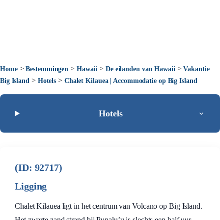
>
>
>
>
Home
Bestemmingen
Hawaii
De eilanden van Hawaii
Vakantie
>
>
Big Island
Hotels
Chalet Kilauea | Accommodatie op Big Island
Hotels
(ID: 92717)
Ligging
Chalet Kilauea ligt in het centrum van Volcano op Big Island.
Het zwarte zand strand bij Punalu’u is slechts een half uur