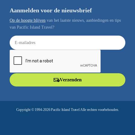
Aanmelden voor de nieuwsbrief
Op de hoogte blijven
van het laatste nieuws, aanbiedingen en tips
van Pacific Island Travel?
E
-
m
a
i
l
Verzenden
a
d
r
e
Copyright © 1994-2026 Pacific Island Travel Alle rechten voorbehouden.
s