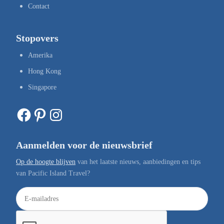
Contact
Stopovers
Amerika
Hong Kong
Singapore
Facebook
Pinterest
Instagram
Aanmelden voor de nieuwsbrief
Op de hoogte blijven
van het laatste nieuws, aanbiedingen en tips
van Pacific Island Travel?
E
-
m