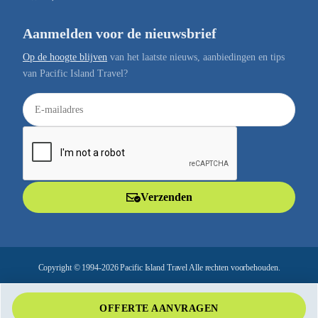
Aanmelden voor de nieuwsbrief
Op de hoogte blijven
van het laatste nieuws, aanbiedingen en tips
van Pacific Island Travel?
E
-
m
a
i
l
Verzenden
a
d
r
e
Copyright © 1994-2026 Pacific Island Travel Alle rechten voorbehouden.
s
OFFERTE AANVRAGEN