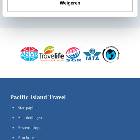
Weigeren
weer op pad te gaan naar nieuwe, bijzondere plekken.
Pacific Island Travel
Startpagina
Aanbiedingen
Bestemmingen
Brochures