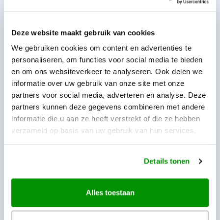
alleen maar gegroeid.
Vandaag de dag mag je me midden in de nacht wakker
Deze website maakt gebruik van cookies
maken voor een avontuur in de jungle, op zoek naar
We gebruiken cookies om content en advertenties te
bijzondere dieren en ongerepte natuur. Nieuwe
personaliseren, om functies voor social media te bieden
bestemmingen ontdekken, wilde dieren spotten en me
en om ons websiteverkeer te analyseren. Ook delen we
informatie over uw gebruik van onze site met onze
onderdompelen in andere culturen: daar word ik
partners voor social media, adverteren en analyse. Deze
oprecht gelukkig van.
partners kunnen deze gegevens combineren met andere
Mijn reiservaringen deel ik met veel plezier om anderen
informatie die u aan ze heeft verstrekt of die ze hebben
te inspireren hun eigen avontuur aan te gaan. Of dat nu
verzameld op basis van uw gebruik van hun services.
is via persoonlijke verhalen, praktische tips voor unieke
bestemmingen of simpelweg door mijn enthousiasme
Details tonen
— reizen is voor mij geen hobby, maar een manier van
leven.
Alles toestaan
En het mooiste is: de wereld blijft verrassen. Er is nog
zóveel te ontdekken, en ik kan niet wachten om telkens