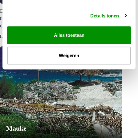
Een onbewoond atol Dit eiland is een natuurpark en een
Details tonen
belangrijke broedplaats voor zeevogels en zeeschildpadden in
de centrale Grote Oceaan.
Alles toestaan
LEES MEER
Weigeren
Mauke