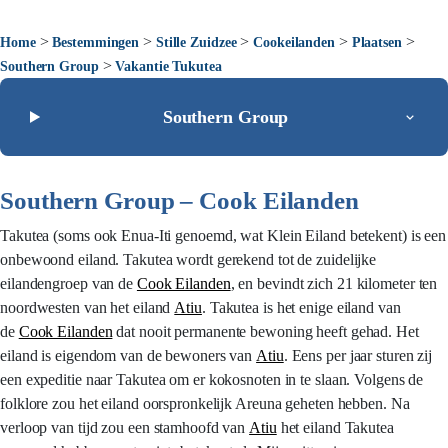
>
>
>
>
>
Home
Bestemmingen
Stille Zuidzee
Cookeilanden
Plaatsen
>
Southern Group
Vakantie Tukutea
Southern Group
Southern Group – Cook Eilanden
Takutea (soms ook Enua-Iti genoemd, wat Klein Eiland betekent) is een
onbewoond eiland. Takutea wordt gerekend tot de zuidelijke
eilandengroep van de
Cook Eilanden
, en bevindt zich 21 kilometer ten
noordwesten van het eiland
Atiu
. Takutea is het enige eiland van
de
Cook Eilanden
dat nooit permanente bewoning heeft gehad. Het
eiland is eigendom van de bewoners van
Atiu
. Eens per jaar sturen zij
een expeditie naar Takutea om er kokosnoten in te slaan. Volgens de
folklore zou het eiland oorspronkelijk Areuna geheten hebben. Na
verloop van tijd zou een stamhoofd van
Atiu
het eiland Takutea