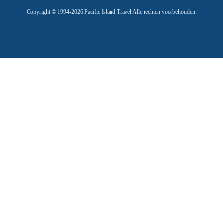
e
Copyright © 1994-2026 Pacific Island Travel Alle rechten voorbehouden.
s