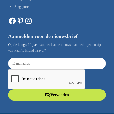
Singapore
Facebook
Pinterest
Instagram
Aanmelden voor de nieuwsbrief
Op de hoogte blijven
van het laatste nieuws, aanbiedingen en tips
van Pacific Island Travel?
E
-
m
a
i
l
Verzenden
a
d
r