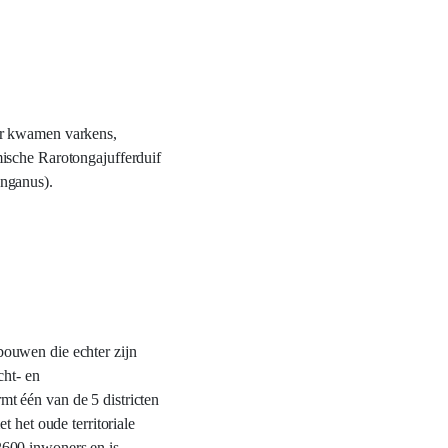
er kwamen varkens,
mische Rarotongajufferduif
onganus).
bouwen die echter zijn
cht- en
t één van de 5 districten
 het oude territoriale
2600 inwoners en is