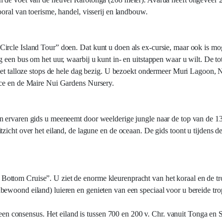
oral van toerisme, handel, visserij en landbouw.
ircle Island Tour” doen. Dat kunt u doen als ex-cursie, maar ook is mo
en bus om het uur, waarbij u kunt in- en uitstappen waar u wilt. De total
 met talloze stops de hele dag bezig. U bezoekt ondermeer Muri Lagoon, 
ace en de Maire Nui Gardens Nursery.
n ervaren gids u meeneemt door weelderige jungle naar de top van de 1
zicht over het eiland, de lagune en de oceaan. De gids toont u tijdens 
ttom Cruise”. U ziet de enorme kleurenpracht van het koraal en de tro
bewoond eiland) luieren en genieten van een speciaal voor u bereide t
t geen consensus. Het eiland is tussen 700 en 200 v. Chr. vanuit Tonga en