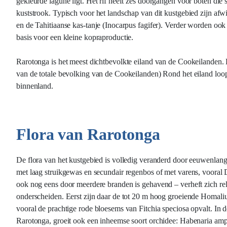
gekleurde lagune ligt. Het rif heeft zes doorgangen voor boten die
kuststrook. Typisch voor het landschap van dit kustgebied zijn a
en de Tahitiaanse kas-tanje (Inocarpus fagifer). Verder worden oo
basis voor een kleine kopraproductie.
Rarotonga is het meest dichtbevolkte eiland van de Cookeilanden
van de totale bevolking van de Cookeilanden) Rond het eiland loopt 
binnenland.
Flora van Rarotonga
De flora van het kustgebied is volledig veranderd door eeuwenlan
met laag struikgewas en secundair regenbos of met varens, vooral D
ook nog eens door meerdere branden is gehavend – verheft zich re
onderscheiden. Eerst zijn daar de tot 20 m hoog groeiende Homal
vooral de prachtige rode bloesems van Fitchia speciosa opvalt. In 
Rarotonga, groeit ook een inheemse soort orchidee: Habenaria ampl