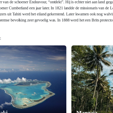
 van de schoener Endeavour, “ontdekt”. Hij is echter niet aan land geg
ener Cumberland een jaar later. In 1821 landde de missionaris van de 
zers uit Tahiti werd het eiland gekerstend. Later kwamen ook nog walvi
emse bevolking zeer gevoelig was. In 1888 werd het een Brits protectora
:
taki
Mangaia