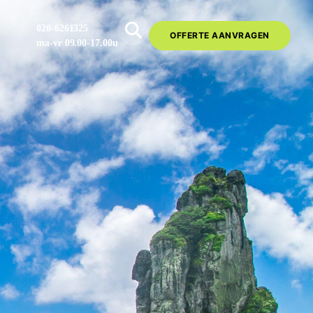
020-6261325
OFFERTE AANVRAGEN
ma-vr 09.00-17.00u