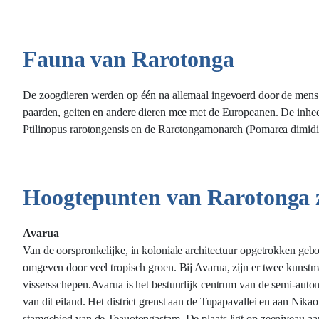
Fauna van Rarotonga
De zoogdieren werden op één na allemaal ingevoerd door de mens, 
paarden, geiten en andere dieren mee met de Europeanen. De inhee
Ptilinopus rarotongensis en de Rarotongamonarch (Pomarea dimidia
Hoogtepunten van Rarotonga z
Avarua
Van de oorspronkelijke, in koloniale architectuur opgetrokken ge
omgeven door veel tropisch groen. Bij Avarua, zijn er twee kunstma
vissersschepen.Avarua is het bestuurlijk centrum van de semi-aut
van dit eiland. Het district grenst aan de Tupapavallei en aan Nika
stamgebied van de Teauotongastam. De plaats ligt op zeeniveau aa