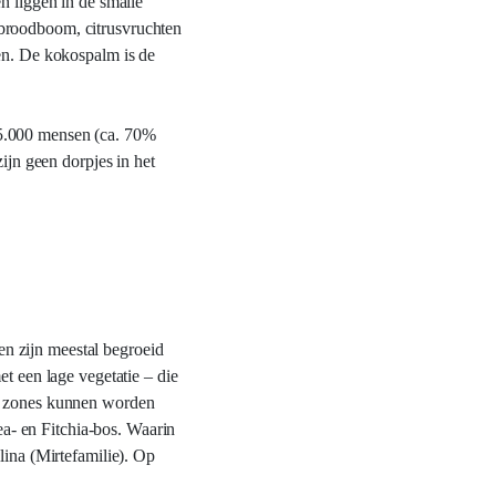
n liggen in de smalle
 broodboom, citrusvruchten
ien. De kokospalm is de
15.000 mensen (ca. 70%
ijn geen dorpjes in het
n zijn meestal begroeid
t een lage vegetatie – die
de zones kunnen worden
a- en Fitchia-bos. Waarin
lina (Mirtefamilie). Op