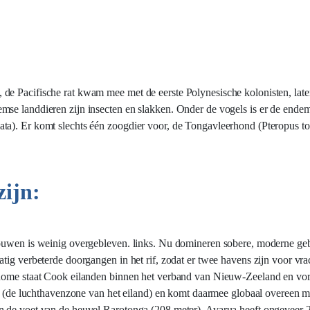
de Pacifische rat kwam mee met de eerste Polynesische kolonisten, lat
mse landdieren zijn insecten en slakken. Onder de vogels is er de ende
ta). Er komt slechts één zoogdier voor, de Tongavleerhond (Pteropus t
ijn:
bouwen is weinig overgebleven. links. Nu domineren sobere, moderne ge
tig verbeterde doorgangen in het rif, zodat er twee havens zijn voor vra
onome staat Cook eilanden binnen het verband van Nieuw-Zeeland en vorm
o (de luchthavenzone van het eiland) en komt daarmee globaal overeen met
n de voet van de heuvel Rarotonga (208 meter). Avarua heeft ongeveer 