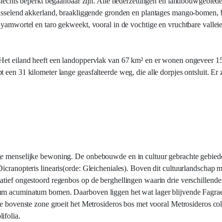
 slechts beperkt begaanbaar zijn. Alle nederzettingen en landbouwgebiede
fwisselend akkerland, braakliggende gronden en plantages mango-bomen,
k yamwortel en taro gekweekt, vooral in de vochtige en vruchtbare valle
. Het eiland heeft een landoppervlak van 67 km² en er wonen ongeveer 
een 31 kilometer lange geasfalteerde weg, die alle dorpjes ontsluit. Er z
ge menselijke bewoning. De onbebouwde en in cultuur gebrachte gebiede
icranopteris linearis(orde: Gleicheniales). Boven dit cultuurlandschap me
latief ongestoord regenbos op de berghellingen waarin drie verschillen
ium acuminatum bomen. Daarboven liggen het wat lager blijvende Fagrae
de bovenste zone groeit het Metrosideros bos met vooral Metrosideros col
ifolia.