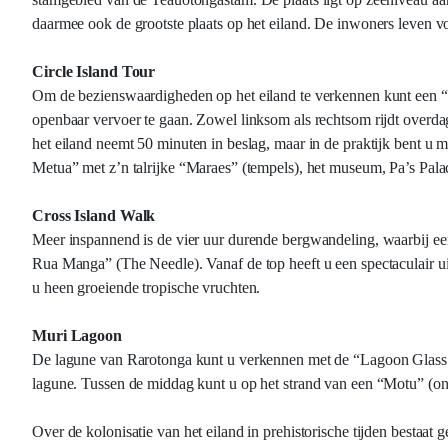
daarmee ook de grootste plaats op het eiland. De inwoners leven vo
Circle Island Tour
Om de bezienswaardigheden op het eiland te verkennen kunt een “C
openbaar vervoer te gaan. Zowel linksom als rechtsom rijdt overdag e
het eiland neemt 50 minuten in beslag, maar in de praktijk bent u
Metua” met z’n talrijke “Maraes” (tempels), het museum, Pa’s Pal
Cross Island Walk
Meer inspannend is de vier uur durende bergwandeling, waarbij ee
Rua Manga” (The Needle). Vanaf de top heeft u een spectaculair uit
u heen groeiende tropische vruchten.
Muri Lagoon
De lagune van Rarotonga kunt u verkennen met de “Lagoon Glass Bo
lagune. Tussen de middag kunt u op het strand van een “Motu” (on
Over de kolonisatie van het eiland in prehistorische tijden bestaa