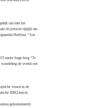
gelijk om met het
e rit (zuivere rijtijd) om
Ngataniia Harbour, “Ara
355 meter hoge berg “Te
de wandeling de overal om
pische vissen in de
ropische BBQ-lunch.
 Samoa gekoloniseerd.