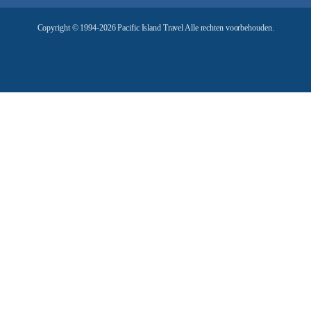
e
Copyright © 1994-2026 Pacific Island Travel Alle rechten voorbehouden.
s