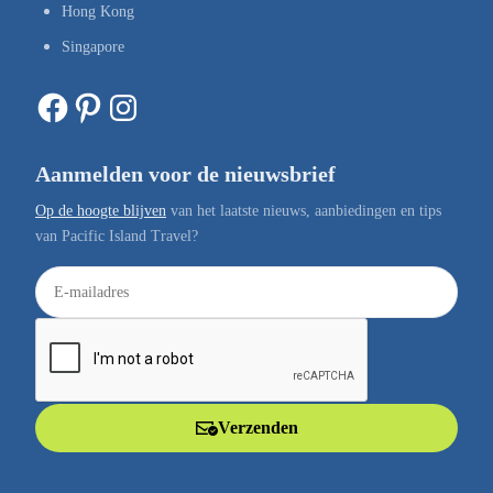
Hong Kong
Singapore
Facebook
Pinterest
Instagram
Aanmelden voor de nieuwsbrief
Op de hoogte blijven
van het laatste nieuws, aanbiedingen en tips
van Pacific Island Travel?
E
-
m
a
i
l
Verzenden
a
d
r