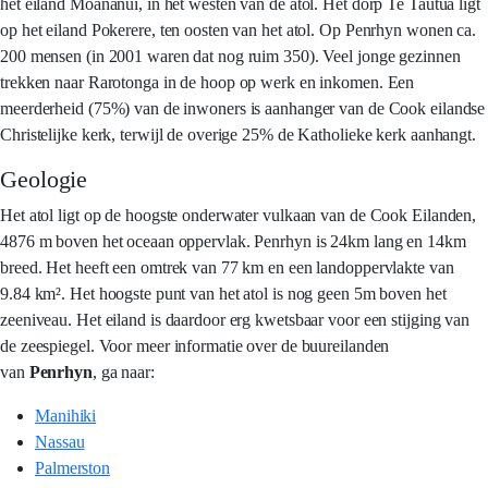
het eiland Moananui, in het westen van de atol. Het dorp Te Tautua ligt
op het eiland Pokerere, ten oosten van het atol. Op Penrhyn wonen ca.
200 mensen (in 2001 waren dat nog ruim 350). Veel jonge gezinnen
trekken naar Rarotonga in de hoop op werk en inkomen. Een
meerderheid (75%) van de inwoners is aanhanger van de Cook eilandse
Christelijke kerk, terwijl de overige 25% de Katholieke kerk aanhangt.
Geologie
Het atol ligt op de hoogste onderwater vulkaan van de Cook Eilanden,
4876 m boven het oceaan oppervlak. Penrhyn is 24km lang en 14km
breed. Het heeft een omtrek van 77 km en een landoppervlakte van
9.84 km². Het hoogste punt van het atol is nog geen 5m boven het
zeeniveau. Het eiland is daardoor erg kwetsbaar voor een stijging van
de zeespiegel. Voor meer informatie over de buureilanden
van
Penrhyn
, ga naar:
Manihiki
Nassau
Palmerston