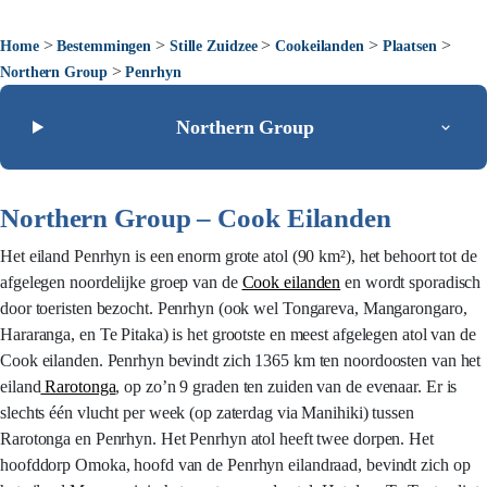
>
>
>
>
>
Home
Bestemmingen
Stille Zuidzee
Cookeilanden
Plaatsen
>
Northern Group
Penrhyn
Northern Group
Northern Group – Cook Eilanden
Het eiland Penrhyn is een enorm grote atol (90 km²), het behoort tot de
afgelegen noordelijke groep van de
Cook eilanden
en wordt sporadisch
door toeristen bezocht. Penrhyn (ook wel Tongareva, Mangarongaro,
Hararanga, en Te Pitaka) is het grootste en meest afgelegen atol van de
Cook eilanden. Penrhyn bevindt zich 1365 km ten noordoosten van het
eiland
Rarotonga
, op zo’n 9 graden ten zuiden van de evenaar. Er is
slechts één vlucht per week (op zaterdag via Manihiki) tussen
Rarotonga en Penrhyn. Het Penrhyn atol heeft twee dorpen. Het
hoofddorp Omoka, hoofd van de Penrhyn eilandraad, bevindt zich op