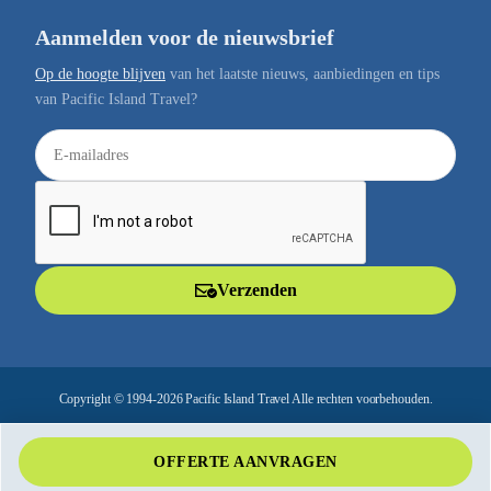
Aanmelden voor de nieuwsbrief
Op de hoogte blijven
van het laatste nieuws, aanbiedingen en tips
van Pacific Island Travel?
E
-
m
a
i
l
Verzenden
a
d
r
e
Copyright © 1994-2026 Pacific Island Travel Alle rechten voorbehouden.
s
OFFERTE AANVRAGEN