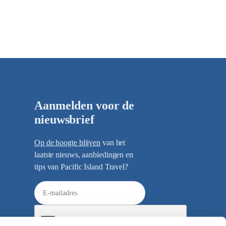
Aanmelden voor de
nieuwsbrief
Op de hoogte blijven
van het
laatste nieuws, aanbiedingen en
tips van Pacific Island Travel?
E
-
m
a