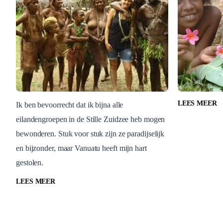
LEES MEER
Ik ben bevoorrecht dat ik bijna alle
eilandengroepen in de Stille Zuidzee heb mogen
Vanuatu
Vanuatu
bewonderen. Stuk voor stuk zijn ze paradijselijk
Lara verloor haar hart aan
Diana v
en bijzonder, maar Vanuatu heeft mijn hart
het exotische Vanuatu
land-di
Penteco
gestolen.
Vanuatu
Vanuatu
LEES MEER