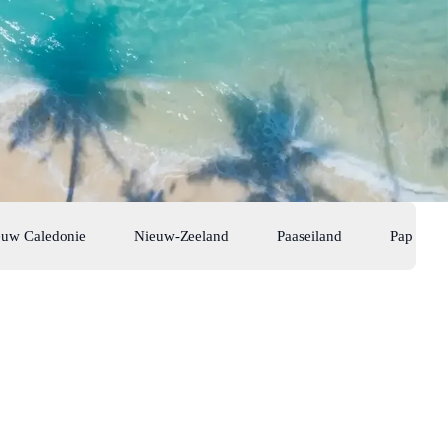
euw Caledonie
Nieuw-Zeeland
Paaseiland
Papoea N