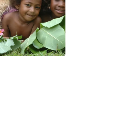
ertelt over haar
ve avontuur op
st!