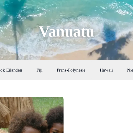
Vanuatu
ok Eilanden
Fiji
Frans-Polynesië
Hawaii
Ni