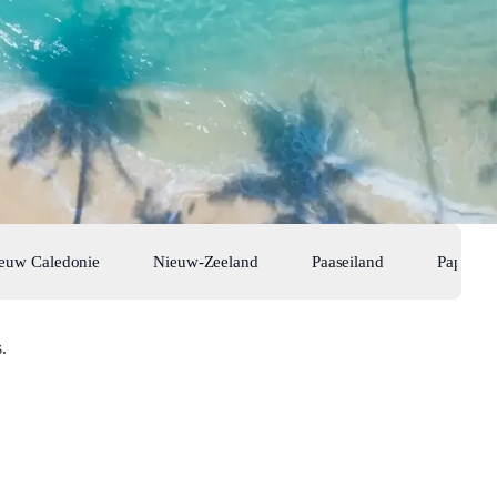
euw Caledonie
Nieuw-Zeeland
Paaseiland
Papoea 
.