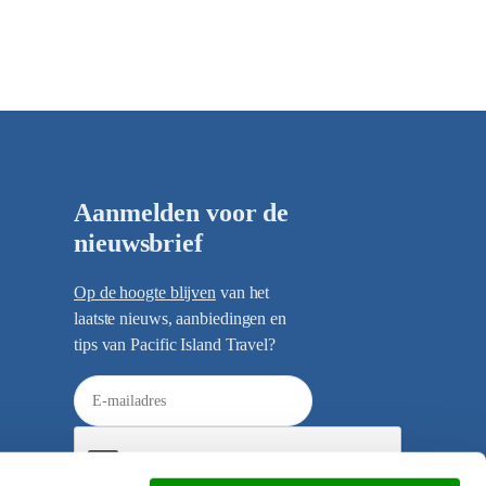
Aanmelden voor de
nieuwsbrief
Op de hoogte blijven
van het
laatste nieuws, aanbiedingen en
tips van Pacific Island Travel?
E
-
m
a