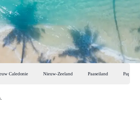
euw Caledonie
Nieuw-Zeeland
Paaseiland
Papoea 
.