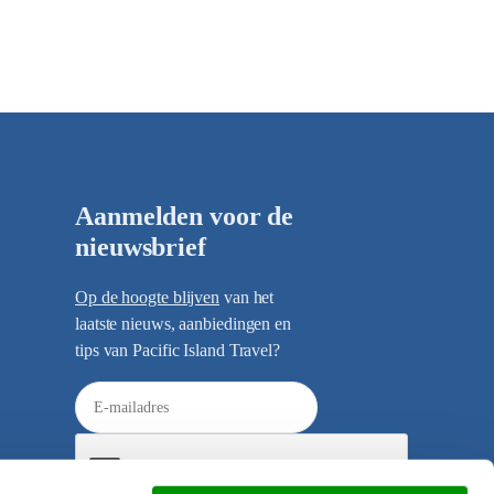
Aanmelden voor de
nieuwsbrief
Op de hoogte blijven
van het
laatste nieuws, aanbiedingen en
tips van Pacific Island Travel?
E
-
m
a