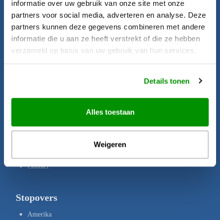
informatie over uw gebruik van onze site met onze
Startpagina
partners voor social media, adverteren en analyse. Deze
Aanbiedingen
partners kunnen deze gegevens combineren met andere
informatie die u aan ze heeft verstrekt of die ze hebben
Bestemmingen
verzameld op basis van uw gebruik van hun services.
Brochures
Verzekeringen
Details tonen
Uw rechten
Disclaimer
Alles toestaan
Privacy Policy
Copyright
Weigeren
Over ons
Contact
Stopovers
Amerika