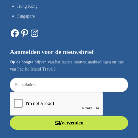
Hong Kong
Singapore
Facebook
Pinterest
Instagram
Aanmelden voor de nieuwsbrief
Op de hoogte blijven
van het laatste nieuws, aanbiedingen en tips
van Pacific Island Travel?
E
-
m
a
i
l
Verzenden
a
d