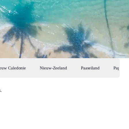
euw Caledonie
Nieuw-Zeeland
Paaseiland
Papoea 
.