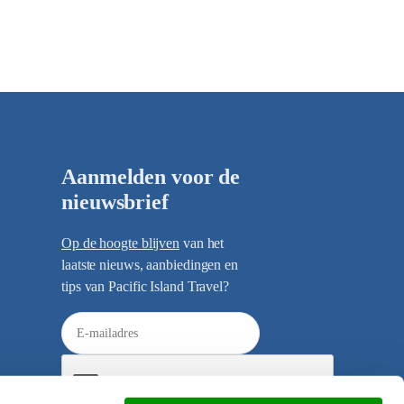
Aanmelden voor de
nieuwsbrief
Op de hoogte blijven
van het
laatste nieuws, aanbiedingen en
tips van Pacific Island Travel?
E
-
m
a