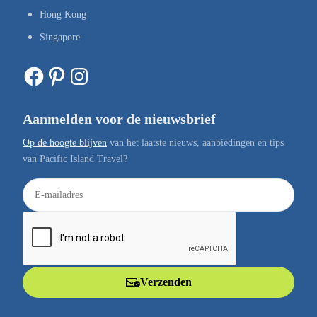
Hong Kong
Singapore
Facebook
Pinterest
Instagram
Aanmelden voor de nieuwsbrief
Op de hoogte blijven
van het laatste nieuws, aanbiedingen en tips
van Pacific Island Travel?
E
-
m
a
i
l
Verzenden
a
d