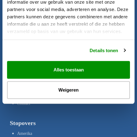
informatie over uw gebruik van onze site met onze
Startpagina
partners voor social media, adverteren en analyse. Deze
Aanbiedingen
partners kunnen deze gegevens combineren met andere
informatie die u aan ze heeft verstrekt of die ze hebben
Bestemmingen
verzameld op basis van uw gebruik van hun services.
Brochures
Verzekeringen
Details tonen
Uw rechten
Disclaimer
Alles toestaan
Privacy Policy
Copyright
Weigeren
Over ons
Contact
Stopovers
Amerika