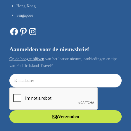
Hong Kong
Singapore
Facebook
Pinterest
Instagram
Aanmelden voor de nieuwsbrief
Op de hoogte blijven
van het laatste nieuws, aanbiedingen en tips
van Pacific Island Travel?
E
-
m
a
i
l
Verzenden
a
d