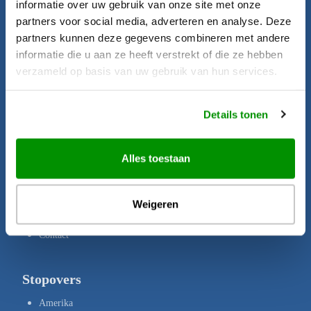
informatie over uw gebruik van onze site met onze
Startpagina
partners voor social media, adverteren en analyse. Deze
Aanbiedingen
partners kunnen deze gegevens combineren met andere
informatie die u aan ze heeft verstrekt of die ze hebben
Bestemmingen
verzameld op basis van uw gebruik van hun services.
Brochures
Verzekeringen
Details tonen
Uw rechten
Disclaimer
Alles toestaan
Privacy Policy
Copyright
Weigeren
Over ons
Contact
Stopovers
Amerika