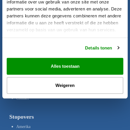
informatie over uw gebruik van onze site met onze
Startpagina
partners voor social media, adverteren en analyse. Deze
Aanbiedingen
partners kunnen deze gegevens combineren met andere
informatie die u aan ze heeft verstrekt of die ze hebben
Bestemmingen
verzameld op basis van uw gebruik van hun services.
Brochures
Verzekeringen
Details tonen
Uw rechten
Disclaimer
Alles toestaan
Privacy Policy
Copyright
Weigeren
Over ons
Contact
Stopovers
Amerika