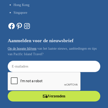
Hong Kong
Singapore
Facebook
Pinterest
Instagram
Aanmelden voor de nieuwsbrief
Op de hoogte blijven
van het laatste nieuws, aanbiedingen en tips
van Pacific Island Travel?
E
-
m
a
i
l
Verzenden
a
d