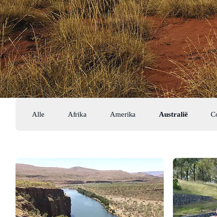
Alle
Afrika
Amerika
Australië
C