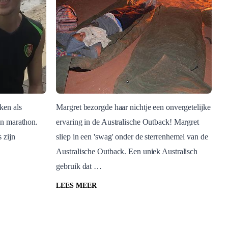
ken als
Margret bezorgde haar nichtje een onvergetelijke
en marathon.
ervaring in de Australische Outback! Margret
Australië
 zijn
sliep in een 'swag' onder de sterrenhemel van de
 voor
Slapen in een swag in de
Australische Outback. Een uniek Australisch
ralië
Outback van Australië
gebruik dat …
Australië
LEES MEER