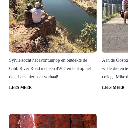
Sylvie zocht het avontuur op en ontdekte de
Aan de Oostkus
Gibb River Road met een 4WD en tent op het
wilde dieren t
Australië
Australië
dak. Lees hier haar verhaal!
collega Mike d
Sylvie zocht het avontuur op
Dieren 
en ontdekte de Gibb River
oostkus
LEES MEER
LEES MEER
Road
Australië
Australië