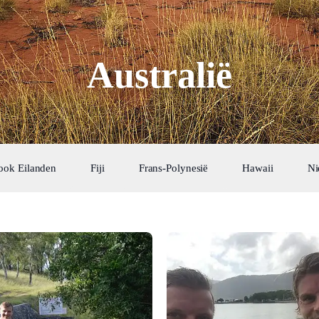
Australië
ook Eilanden
Fiji
Frans-Polynesië
Hawaii
Ni