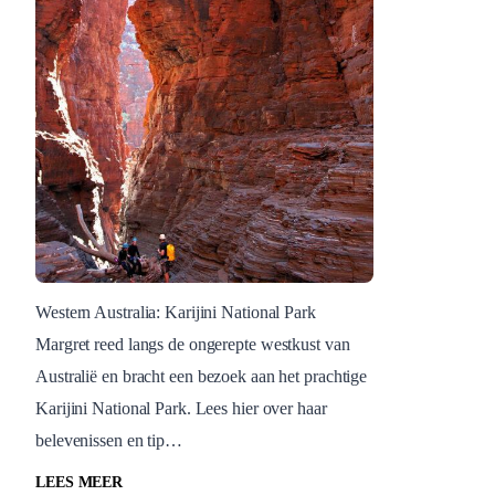
Western Australia: Karijini National Park
Margret reed langs de ongerepte westkust van
Australië
Australië en bracht een bezoek aan het prachtige
Margret ontdekt Karijini
Karijini National Park. Lees hier over haar
National Park
belevenissen en tip…
Australië
LEES MEER