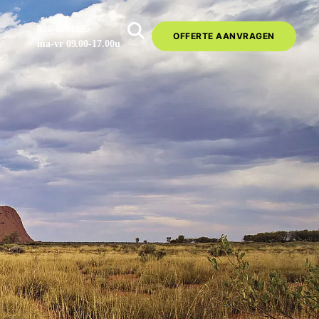
020-6261325
OFFERTE AANVRAGEN
ma-vr 09.00-17.00u