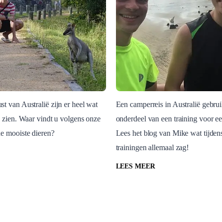
t van Australië zijn er heel wat
Een camperreis in Australië gebrui
e zien. Waar vindt u volgens onze
onderdeel van een training voor e
Australië
e mooiste dieren?
Lees het blog van Mike wat tijdens
spotten aan de
Mike was in training
trainingen allemaal zag!
t van Australië
de marathon in Aust
Australië
LEES MEER