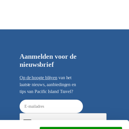
Aanmelden voor de
nieuwsbrief
Op de hoogte blijven
van het
laatste nieuws, aanbiedingen en
tips van Pacific Island Travel?
E
-
m
a