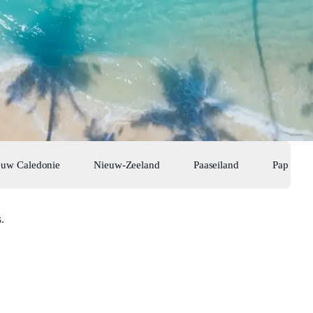
euw Caledonie
Nieuw-Zeeland
Paaseiland
Papoea N
.