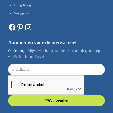
Hong Kong
Singapore
Facebook
Pinterest
Instagram
Aanmelden voor de nieuwsbrief
Op de hoogte blijven
van het laatste nieuws, aanbiedingen en tips
van Pacific Island Travel?
E
-
m
a
i
l
Verzenden
a
d