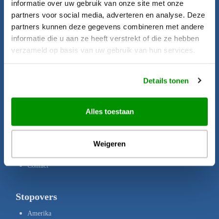
informatie over uw gebruik van onze site met onze
Startpagina
partners voor social media, adverteren en analyse. Deze
Aanbiedingen
partners kunnen deze gegevens combineren met andere
informatie die u aan ze heeft verstrekt of die ze hebben
Bestemmingen
verzameld op basis van uw gebruik van hun services.
Brochures
Verzekeringen
Details tonen
Uw rechten
Disclaimer
Alles toestaan
Privacy Policy
Copyright
Weigeren
Over ons
Contact
Stopovers
Amerika