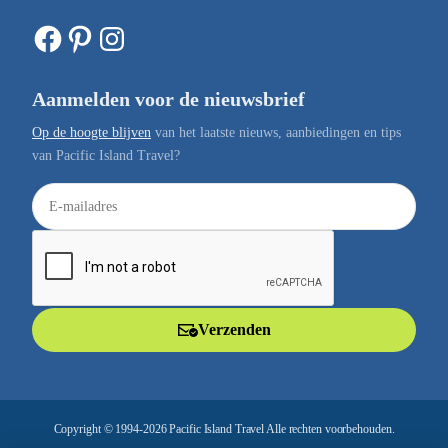
Facebook
Pinterest
Instagram
Aanmelden voor de nieuwsbrief
Op de hoogte blijven
van het laatste nieuws, aanbiedingen en tips
van Pacific Island Travel?
E
-
m
a
i
l
Verzenden
a
d
r
e
Copyright © 1994-2026 Pacific Island Travel Alle rechten voorbehouden.
s