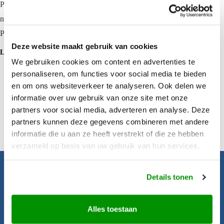
Paaseiland stond hoog op de wishlist van Diana en haar geluk kon
niet op toen ze werd uitgenodigd voor een studiereis naar Chili en
Paaseiland
Paaseiland.
Diana bezocht Paaseiland, het
Deze website maakt gebruik van cookies
meest afgelegen eiland ter wereld
LEES MEER
We gebruiken cookies om content en advertenties te
Paaseiland
personaliseren, om functies voor social media te bieden
en om ons websiteverkeer te analyseren. Ook delen we
informatie over uw gebruik van onze site met onze
partners voor social media, adverteren en analyse. Deze
partners kunnen deze gegevens combineren met andere
informatie die u aan ze heeft verstrekt of die ze hebben
verzameld op basis van uw gebruik van hun services.
Details tonen
Pacific Island Travel
Startpagina
Alles toestaan
Aanbiedingen