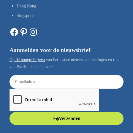
Hong Kong
Singapore
Facebook
Pinterest
Instagram
Aanmelden voor de nieuwsbrief
Op de hoogte blijven
van het laatste nieuws, aanbiedingen en tips
van Pacific Island Travel?
E
-
m
a
i
l
Verzenden
a
d