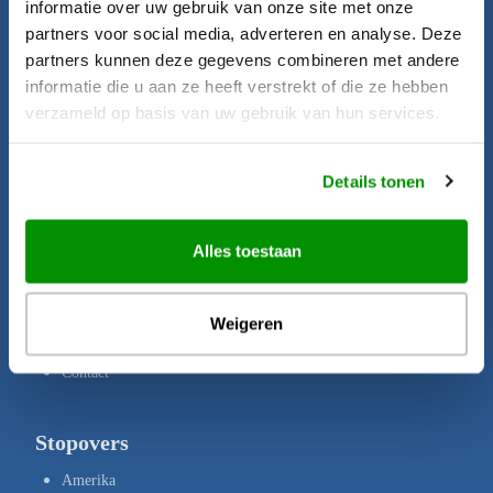
informatie over uw gebruik van onze site met onze
Startpagina
partners voor social media, adverteren en analyse. Deze
Aanbiedingen
partners kunnen deze gegevens combineren met andere
informatie die u aan ze heeft verstrekt of die ze hebben
Bestemmingen
verzameld op basis van uw gebruik van hun services.
Brochures
Verzekeringen
Details tonen
Uw rechten
Disclaimer
Alles toestaan
Privacy Policy
Copyright
Weigeren
Over ons
Contact
Stopovers
Amerika