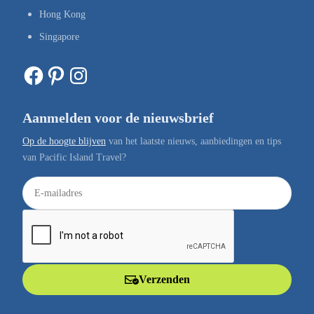
Hong Kong
Singapore
Facebook
Pinterest
Instagram
Aanmelden voor de nieuwsbrief
Op de hoogte blijven
van het laatste nieuws, aanbiedingen en tips
van Pacific Island Travel?
E
-
m
a
i
l
Verzenden
a
d