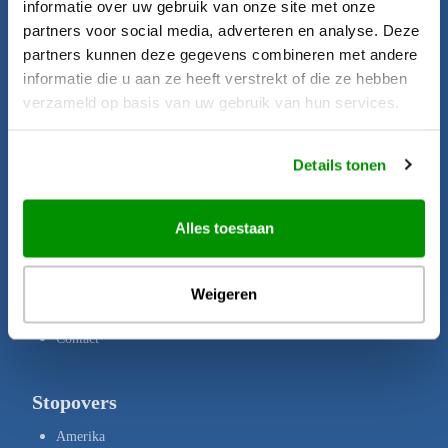
informatie over uw gebruik van onze site met onze
Startpagina
partners voor social media, adverteren en analyse. Deze
Aanbiedingen
partners kunnen deze gegevens combineren met andere
informatie die u aan ze heeft verstrekt of die ze hebben
Bestemmingen
verzameld op basis van uw gebruik van hun services.
Brochures
Verzekeringen
Details tonen
Uw rechten
Disclaimer
Alles toestaan
Privacy Policy
Copyright
Weigeren
Over ons
Contact
Stopovers
Amerika