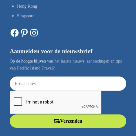
Hong Kong
Singapore
Facebook
Pinterest
Instagram
Aanmelden voor de nieuwsbrief
Op de hoogte blijven
van het laatste nieuws, aanbiedingen en tips
van Pacific Island Travel?
E
-
m
a
i
l
Verzenden
a
d