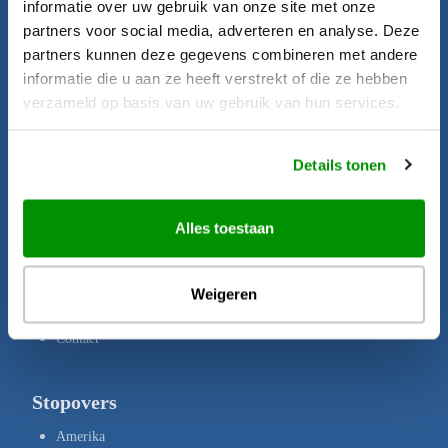
informatie over uw gebruik van onze site met onze
Startpagina
partners voor social media, adverteren en analyse. Deze
Aanbiedingen
partners kunnen deze gegevens combineren met andere
informatie die u aan ze heeft verstrekt of die ze hebben
Bestemmingen
verzameld op basis van uw gebruik van hun services.
Brochures
Verzekeringen
Details tonen
Uw rechten
Disclaimer
Alles toestaan
Privacy Policy
Copyright
Weigeren
Over ons
Contact
Stopovers
Amerika