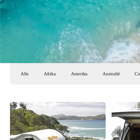
Alle
Afrika
Amerika
Australië
Co