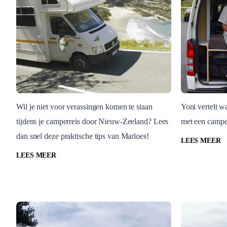
Wil je niet voor verassingen komen te staan
Yoni vertelt 
tijdens je camperreis door Nieuw-Zeeland? Lees
met een camper
Nieuw-Zeeland
Nieuw-Ze
dan snel deze praktische tips van Marloes!
Marloes deelt praktische
Yoni ve
LEES MEER
tips voor een camperreis
favorie
LEES MEER
door Nieuw-Zeeland
Zeeland
Nieuw-Zeeland
Nieuw-Zeel