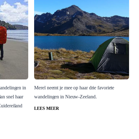
andelingen in
Merel neemt je mee op haar drie favoriete
an snel haar
wandelingen in Nieuw-Zeeland.
Nieuw-Zeeland
Zuidereiland
Wandelen op het
LEES MEER
Zuidereilandvan Nieuw
Zeeland
ieuw-
Nieuw-Zeeland