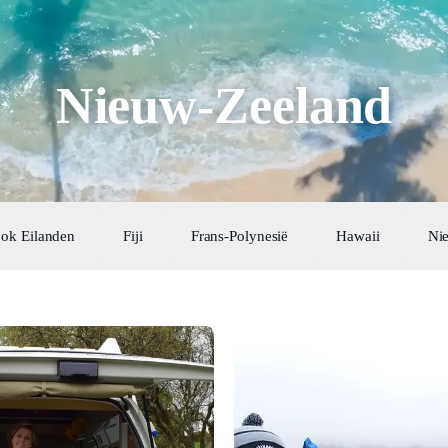
Nieuw-Zeeland
ok Eilanden
Fiji
Frans-Polynesië
Hawaii
Ni