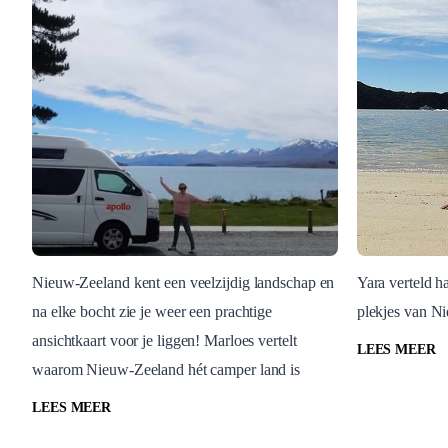
Nieuw-Zeeland kent een veelzijdig landschap en
Yara verteld h
na elke bocht zie je weer een prachtige
plekjes van Ni
reisexpert
Nieuw-Ze
ansichtkaart voor je liggen! Marloes vertelt
Jurgen vertelt waarom
De trop
LEES MEER
waarom Nieuw-Zeeland hét camper land is
Nieuw-Zeeland hét camper
Nieuw-
land is
Nieuw-Zeel
LEES MEER
Nieuw-Zeeland