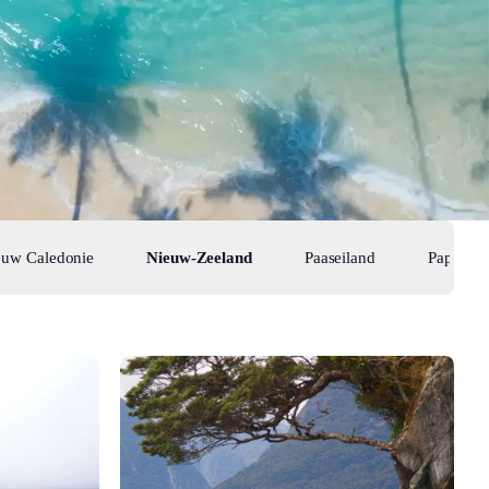
euw Caledonie
Nieuw-Zeeland
Paaseiland
Papoea 