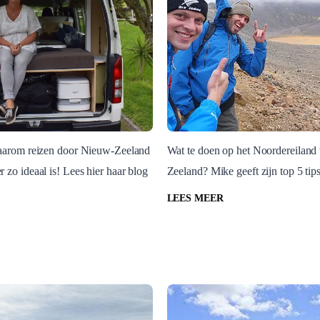
waarom reizen door Nieuw-Zeeland
Wat te doen op het Noordereiland
 zo ideaal is! Lees hier haar blog
Zeeland? Mike geeft zijn top 5 tips
eland
Nieuw-Zeeland
rtelt over haar
Mike geeft zijn top 5
LEES MEER
te manier om Nieuw-
voor Noordereiland
 te ontdekken
Nieuw-Zeeland, Noordereiland 
Zeeland
and