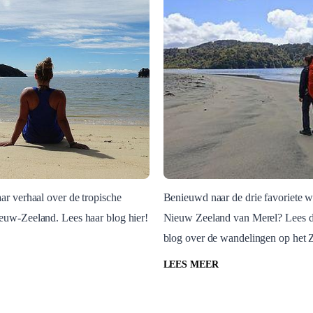
aar verhaal over de tropische
Benieuwd naar de drie favoriete w
euw-Zeeland. Lees haar blog hier!
Nieuw Zeeland van Merel? Lees d
eland
Nieuw-Zeeland
blog over de wandelingen op het 
ische plekjes van
Merel neemt je mee
Zeeland
wandelen op het
LEES MEER
Zuidereiland
and
Nieuw-Zeeland, Zuidereiland N