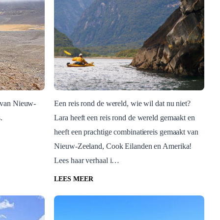
 van Nieuw-
Een reis rond de wereld, wie wil dat nu niet?
.
Lara heeft een reis rond de wereld gemaakt en
Cook Eilanden
heeft een prachtige combinatiereis gemaakt van
 tips
Rond de wereld reis van
Nieuw-Zeeland, Cook Eilanden en Amerika!
Lara
Lees haar verhaal i…
Nieuw-
Cook Eilanden, Nieuw-Zeeland,
Noordereiland Nieuw-Zeeland
LEES MEER