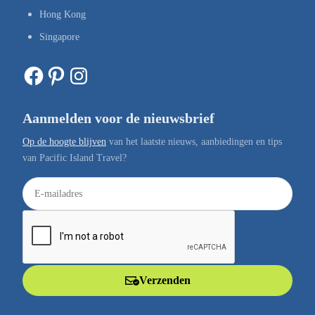
Hong Kong
Singapore
Facebook
Pinterest
Instagram
Aanmelden voor de nieuwsbrief
Op de hoogte blijven
van het laatste nieuws, aanbiedingen en tips
van Pacific Island Travel?
E
-
m
a
i
l
Verzenden
a
d