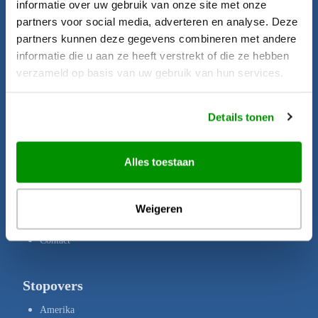
informatie over uw gebruik van onze site met onze
Startpagina
partners voor social media, adverteren en analyse. Deze
Aanbiedingen
partners kunnen deze gegevens combineren met andere
informatie die u aan ze heeft verstrekt of die ze hebben
Bestemmingen
verzameld op basis van uw gebruik van hun services.
Brochures
Verzekeringen
Details tonen
Uw rechten
Disclaimer
Alles toestaan
Privacy Policy
Copyright
Weigeren
Over ons
Contact
Stopovers
Amerika