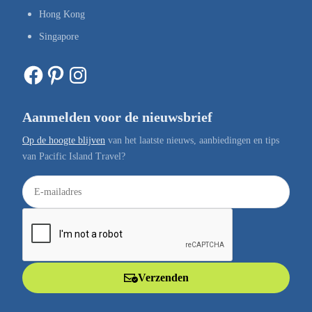
Hong Kong
Singapore
Facebook
Pinterest
Instagram
Aanmelden voor de nieuwsbrief
Op de hoogte blijven
van het laatste nieuws, aanbiedingen en tips
van Pacific Island Travel?
E
-
m
a
i
l
Verzenden
a
d