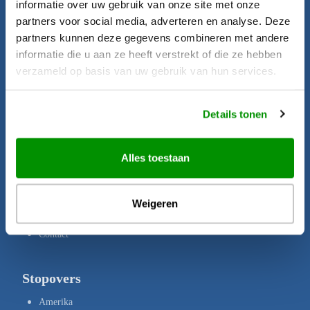
informatie over uw gebruik van onze site met onze
Startpagina
partners voor social media, adverteren en analyse. Deze
Aanbiedingen
partners kunnen deze gegevens combineren met andere
informatie die u aan ze heeft verstrekt of die ze hebben
Bestemmingen
verzameld op basis van uw gebruik van hun services.
Brochures
Verzekeringen
Details tonen
Uw rechten
Disclaimer
Alles toestaan
Privacy Policy
Copyright
Weigeren
Over ons
Contact
Stopovers
Amerika