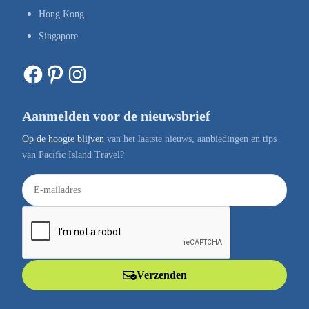
Hong Kong
Singapore
Facebook
Pinterest
Instagram
Aanmelden voor de nieuwsbrief
Op de hoogte blijven
van het laatste nieuws, aanbiedingen en tips
van Pacific Island Travel?
E
-
m
a
i
l
Verzenden
a
d