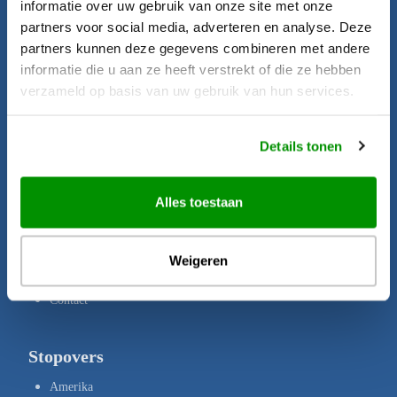
informatie over uw gebruik van onze site met onze
Startpagina
partners voor social media, adverteren en analyse. Deze
Aanbiedingen
partners kunnen deze gegevens combineren met andere
informatie die u aan ze heeft verstrekt of die ze hebben
Bestemmingen
verzameld op basis van uw gebruik van hun services.
Brochures
Verzekeringen
Details tonen
Uw rechten
Disclaimer
Alles toestaan
Privacy Policy
Copyright
Weigeren
Over ons
Contact
Stopovers
Amerika