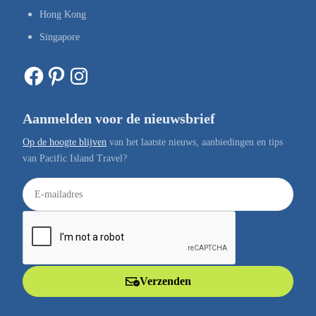
Hong Kong
Singapore
Facebook
Pinterest
Instagram
Aanmelden voor de nieuwsbrief
Op de hoogte blijven
van het laatste nieuws, aanbiedingen en tips
van Pacific Island Travel?
E
-
m
a
i
l
Verzenden
a
d