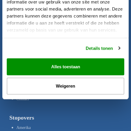
informatie over uw gebruik van onze site met onze
Startpagina
partners voor social media, adverteren en analyse. Deze
Aanbiedingen
partners kunnen deze gegevens combineren met andere
informatie die u aan ze heeft verstrekt of die ze hebben
Bestemmingen
verzameld op basis van uw gebruik van hun services.
Brochures
Verzekeringen
Details tonen
Uw rechten
Disclaimer
Alles toestaan
Privacy Policy
Copyright
Weigeren
Over ons
Contact
Stopovers
Amerika