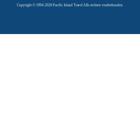
Copyright © 1994-2026 Pacific Island Travel Alle rechten voorbehouden.
s