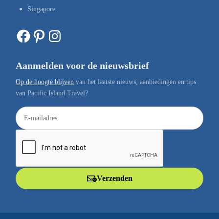
Singapore
Facebook
Pinterest
Instagram
Aanmelden voor de nieuwsbrief
Op de hoogte blijven
van het laatste nieuws, aanbiedingen en tips
van Pacific Island Travel?
E
-
m
a
i
l
Verzenden
a
d
r
e