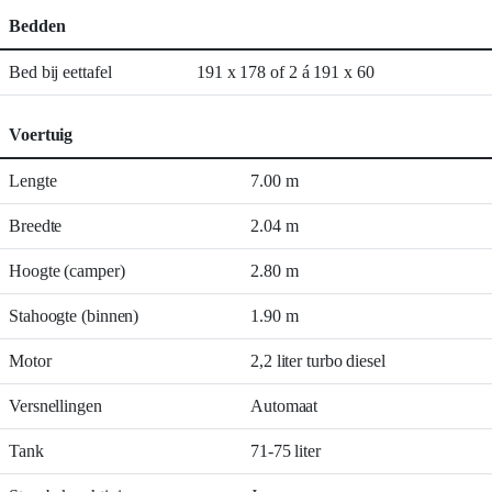
Bedden
Bed bij eettafel
191 x 178 of 2 á 191 x 60
Voertuig
Lengte
7.00 m
Breedte
2.04 m
Hoogte (camper)
2.80 m
Stahoogte (binnen)
1.90 m
Motor
2,2 liter turbo diesel
Versnellingen
Automaat
Tank
71-75 liter