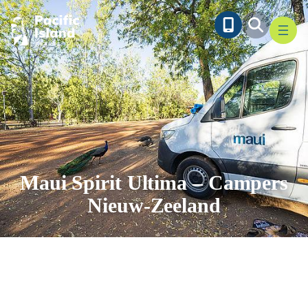
Ga
naar
de
inhoud
Maui Spirit Ultima – Campers
Nieuw-Zeeland