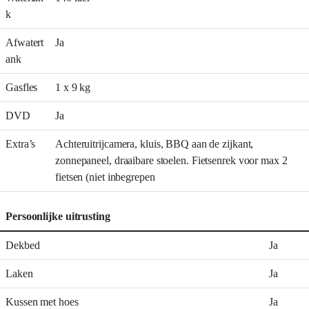
k
Afwatert
Ja
ank
Gasfles
1 x 9 kg
DVD
Ja
Extra’s
Achteruitrijcamera, kluis, BBQ aan de zijkant,
zonnepaneel, draaibare stoelen. Fietsenrek voor max 2
fietsen (niet inbegrepen
Persoonlijke uitrusting
Dekbed
Ja
Laken
Ja
Kussen met hoes
Ja