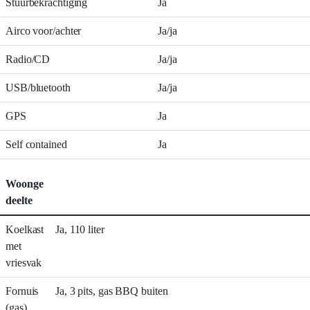
Stuurbekrachtiging
Ja
Airco voor/achter
Ja/ja
Radio/CD
Ja/ja
USB/bluetooth
Ja/ja
GPS
Ja
Self contained
Ja
Woonge
deelte
Koelkast
Ja, 110 liter
met
vriesvak
Fornuis
Ja, 3 pits, gas BBQ buiten
(gas)