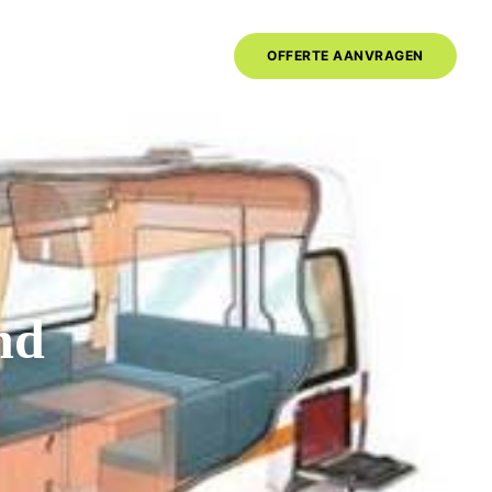
020-6261325
OFFERTE AANVRAGEN
ma-vr 09.00-17.00u
nd