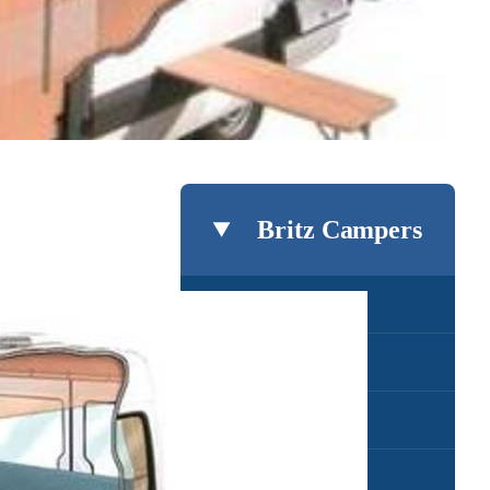
Britz Campers
Britz Hitop
Britz Venturer
Britz Venturer Plus
Britz Voyager