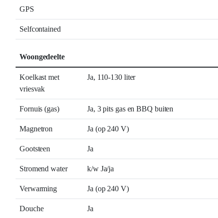
GPS
Selfcontained
Woongedeelte
Koelkast met
Ja, 110-130 liter
vriesvak
Fornuis (gas)
Ja, 3 pits gas en BBQ buiten
Magnetron
Ja (op 240 V)
Gootsteen
Ja
Stromend water
k/w Ja/ja
Verwarming
Ja (op 240 V)
Douche
Ja