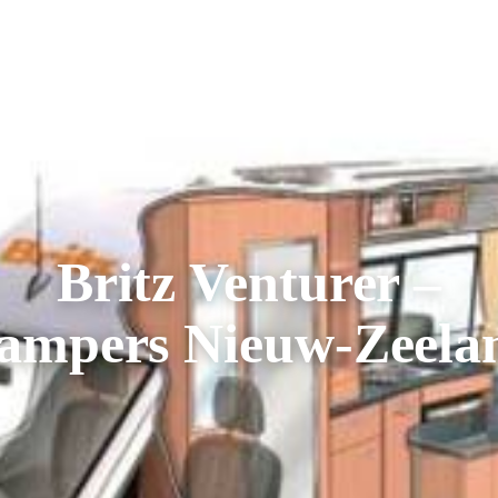
AREIZEN
RONDREIZEN
AANBIEDINGEN
OVER ONS
Britz Venturer –
ampers Nieuw-Zeela