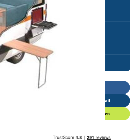
Britz Discovery
Britz Explorer
Britz Vista
Britz Frontier Camper
Bel ons
Stuur een e-mail
Offerte aanvragen