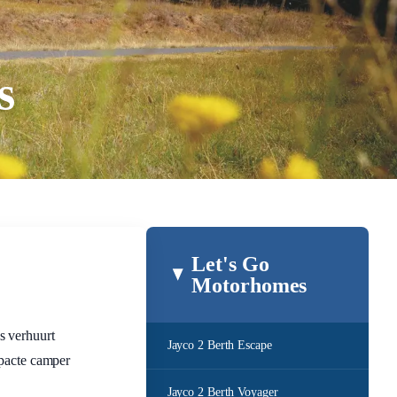
s
Let's Go
Motorhomes
s verhuurt
Jayco 2 Berth Escape
mpacte camper
Jayco 2 Berth Voyager