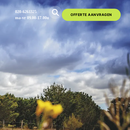
020-6261325
OFFERTE AANVRAGEN
ma-vr 09.00-17.00u