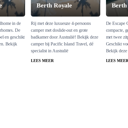
e
Berth Royale
Berth
lhome in de
Rij met deze luxueuze 4-persoons
De Escape C
orhomes. De
camper met doslide-out en grote
compacte, g
el en geschikt
badkamer door Australië! Bekijk deze
met twee zit
n. Bekijk
camper bij Pacific Island Travel, dé
Geschikt vo
specialist in Australië
Bekijk deze
LEES MEER
LEES MEE