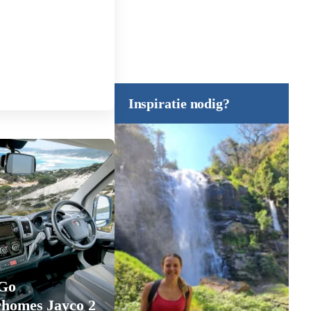
Inspiratie nodig?
 Go
homes Jayco 2