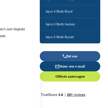
Jayco 4 Berth Royal
Jayco 6 Berth Journey
uto’s zeer beperkt
oute.
Jayco 6 Berth Royale
Bel ons
Stuur een e-mail
Offerte aanvragen