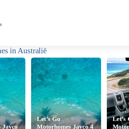
s
s in Australië
Let’s Go
Let’s
 Jayco
Motorhomes Jayco 4
Motor