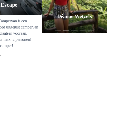
 Escape
Déanne Wetzels
ampervan is een
oed uitgerust campervan
plaatsen vooraan.
or max. 2 personen!
 camper!
R