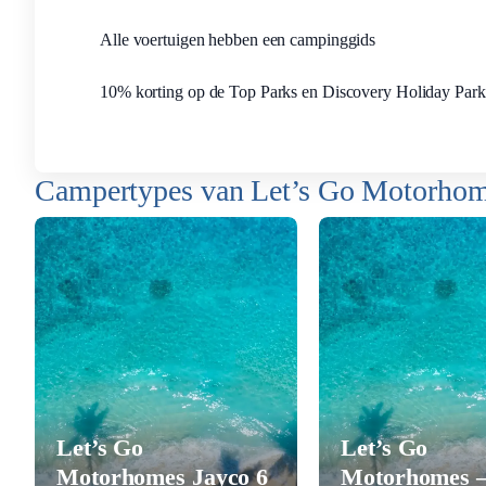
Alle voertuigen hebben een campinggids
10% korting op de Top Parks en Discovery Holiday Park
Campertypes van Let’s Go Motorhome
Let’s Go
Let’s Go
Motorhomes Jayco 6
Motorhomes –