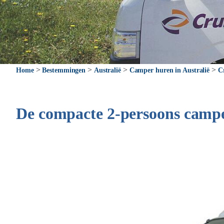
>
>
>
>
Home
Bestemmingen
Australië
Camper huren in Australië
C
De compacte 2-persoons campe