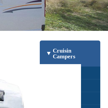
Cruisin
Campers
Cruisin Hitop
Cruisin Adventurer
Cruisin Sandpiper