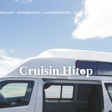
AREIZEN
RONDREIZEN
AANBIEDINGEN
OVER ONS
Cruisin Hitop