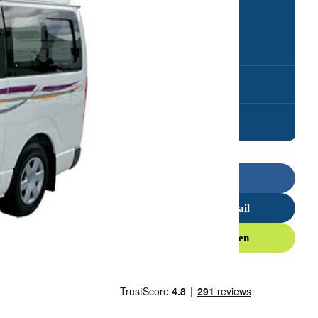
Cruisin 4 Berth Hitop
Cruisin Seeker
Cruisin Discovery
Cruisin Deluxe
Bel ons
Stuur een e-mail
Offerte aanvragen