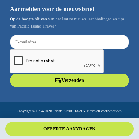
Aanmelden voor de nieuwsbrief
Op de hoogte blijven
van het laatste nieuws, aanbiedingen en tips
van Pacific Island Travel?
E
-
m
a
i
l
Verzenden
a
d
r
e
Copyright © 1994-2026 Pacific Island Travel Alle rechten voorbehouden.
s
OFFERTE AANVRAGEN