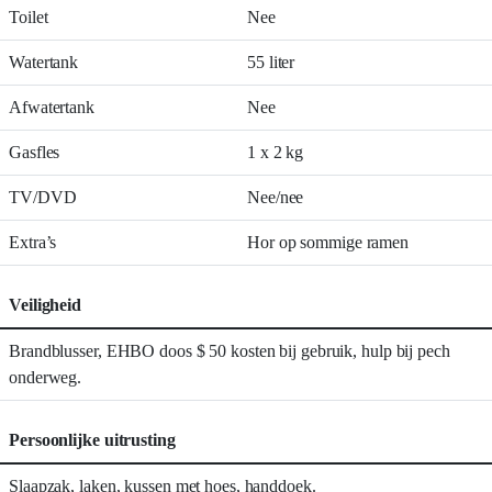
Toilet
Nee
Watertank
55 liter
Afwatertank
Nee
Gasfles
1 x 2 kg
TV/DVD
Nee/nee
Extra’s
Hor op sommige ramen
Veiligheid
Brandblusser, EHBO doos $ 50 kosten bij gebruik, hulp bij pech
onderweg.
Persoonlijke uitrusting
Slaapzak, laken, kussen met hoes, handdoek.