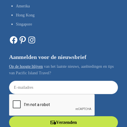
Amerika
Hong Kong
Singapore
Facebook
Pinterest
Instagram
Aanmelden voor de nieuwsbrief
Op de hoogte blijven
van het laatste nieuws, aanbiedingen en tips
van Pacific Island Travel?
E
-
m
a
i
l
Verzenden
a