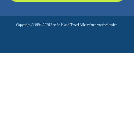
d
r
e
Copyright © 1994-2026 Pacific Island Travel Alle rechten voorbehouden.
s