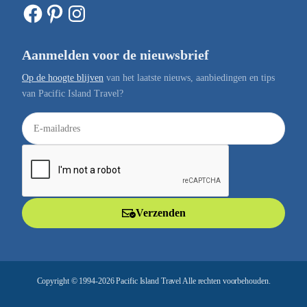
Facebook
Pinterest
Instagram
Aanmelden voor de nieuwsbrief
Op de hoogte blijven
van het laatste nieuws, aanbiedingen en tips
van Pacific Island Travel?
E
-
m
a
i
l
Verzenden
a
d
r
e
Copyright © 1994-2026 Pacific Island Travel Alle rechten voorbehouden.
s