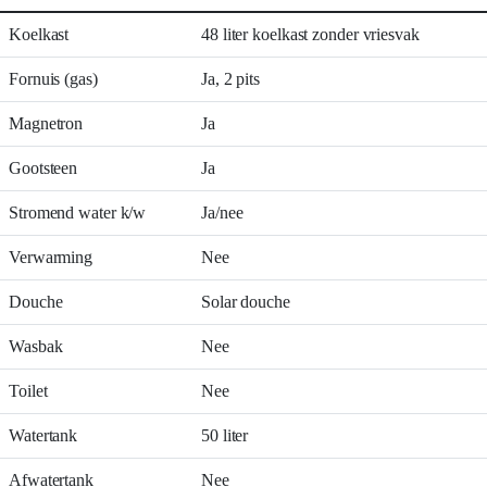
Koelkast
48 liter koelkast zonder vriesvak
Fornuis (gas)
Ja, 2 pits
Magnetron
Ja
Gootsteen
Ja
Stromend water k/w
Ja/nee
Verwarming
Nee
Douche
Solar douche
Wasbak
Nee
Toilet
Nee
Watertank
50 liter
Afwatertank
Nee