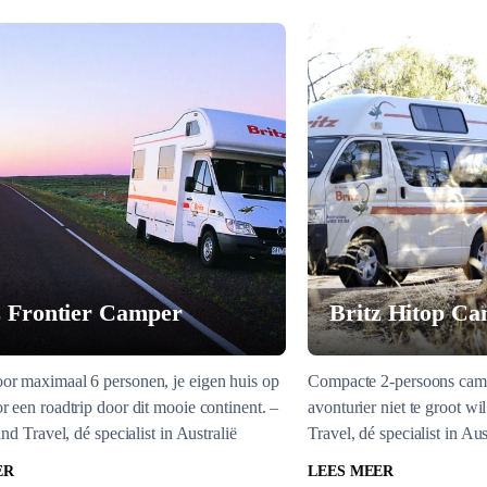
z Frontier Camper
Britz Hitop C
r maximaal 6 personen, je eigen huis op
Compacte 2-persoons camp
r een roadtrip door dit mooie continent. –
avonturier niet te groot wil
and Travel, dé specialist in Australië
Travel, dé specialist in Aus
ER
LEES MEER