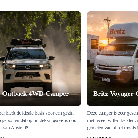
z Outback 4WD Camper
Britz Voyager
r biedt de ideale basis voor een gezin
Deze camper is zeer gesch
 personen dat op ontdekkingsreis is door
niet teveel willen betalen,
 van Australië.
genieten van al het moois i