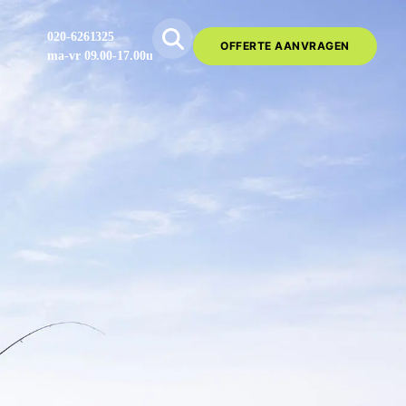
020-6261325
OFFERTE AANVRAGEN
ma-vr 09.00-17.00u