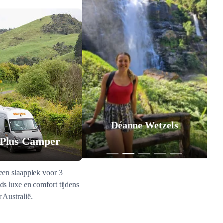
Déanne Wetzels
 Plus Camper
een slaapplek voor 3
ds luxe en comfort tijdens
 Australië.