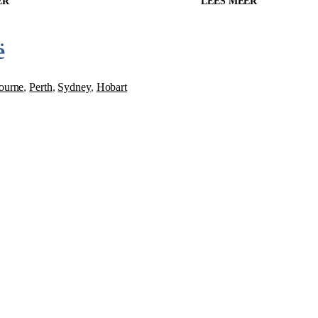
ER
LEES MEER
ë
ourne
,
Perth
,
Sydney
,
Hobart