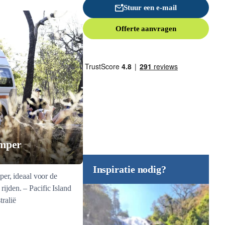
Stuur een e-mail
Offerte aanvragen
amper
Inspiratie nodig?
er, ideaal voor de
 rijden. – Pacific Island
tralië