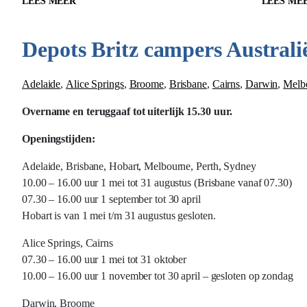
LEES MEER
LEES ME
Depots Britz campers Australi
Adelaide
,
Alice Springs
,
Broome
,
Brisbane
,
Cairns
,
Darwin
,
Melb
Overname en teruggaaf tot uiterlijk 15.30 uur.
Openingstijden:
Adelaide, Brisbane, Hobart, Melbourne, Perth, Sydney
10.00 – 16.00 uur 1 mei tot 31 augustus (Brisbane vanaf 07.30)
07.30 – 16.00 uur 1 september tot 30 april
Hobart is van 1 mei t/m 31 augustus gesloten.
Alice Springs, Cairns
07.30 – 16.00 uur 1 mei tot 31 oktober
10.00 – 16.00 uur 1 november tot 30 april – gesloten op zondag
Darwin, Broome